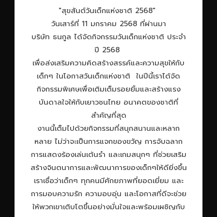
"สุขสันต์วันเด็กแห่งชาติ 2568"
วันเสาร์ที่ 11 มกราคม 2568 ที่ผ่านมา
บริษัท ธนกูล ได้จัดกิจกรรมวันเด็กแห่งชาติ ประจำ
ปี 2568
เพื่อส่งเสริมความคิดสร้างสรรค์และความสุขให้กับ
เด็กๆ ในโอกาสวันเด็กแห่งชาติ ในปีนี้เราได้จัด
กิจกรรมพิเศษเพื่อเติมเต็มรอยยิ้มและสร้างแรง
บันดาลใจให้กับเยาวชนไทย อนาคตของชาติที่
สำคัญที่สุด
งานนี้เต็มไปด้วยกิจกรรมที่สนุกสนานและหลาก
หลาย ไม่ว่าจะเป็นการแจกของขวัญ การจับฉลาก
การแสดงร้องเล่นเต้นรำ และเกมสนุกๆ ที่ช่วยเสริม
สร้างจินตนาการและพัฒนาการของเด็กๆให้ดียิ่งขึ้น
เราเชื่อว่าเด็กๆ ทุกคนมีศักยภาพที่ยอดเยี่ยม และ
การมอบความรัก ความอบอุ่น และโอกาสที่ดีจะช่วย
ให้พวกเขาเติบโตขึ้นอย่างมั่นใจและพร้อมเผชิญกับ