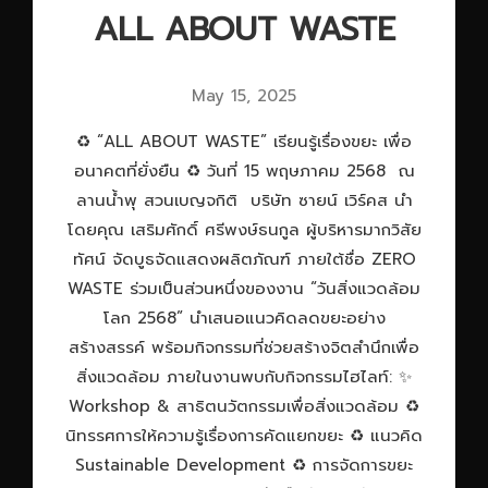
ALL ABOUT WASTE
May 15, 2025
♻️ “ALL ABOUT WASTE” เรียนรู้เรื่องขยะ เพื่อ
อนาคตที่ยั่งยืน ♻️ วันที่ 15 พฤษภาคม 2568 ณ
ลานน้ำพุ สวนเบญจกิติ บริษัท ซายน์ เวิร์คส นำ
โดยคุณ เสริมศักดิ์ ศรีพงษ์ธนกูล ผู้บริหารมากวิสัย
ทัศน์ จัดบูธจัดแสดงผลิตภัณฑ์ ภายใต้ชื่อ ZERO
WASTE ร่วมเป็นส่วนหนึ่งของงาน “วันสิ่งแวดล้อม
โลก 2568” นำเสนอแนวคิดลดขยะอย่าง
สร้างสรรค์ พร้อมกิจกรรมที่ช่วยสร้างจิตสำนึกเพื่อ
สิ่งแวดล้อม ภายในงานพบกับกิจกรรมไฮไลท์: ✨
Workshop & สาธิตนวัตกรรมเพื่อสิ่งแวดล้อม ♻️
นิทรรศการให้ความรู้เรื่องการคัดแยกขยะ ♻️ แนวคิด
Sustainable Development ♻️ การจัดการขยะ