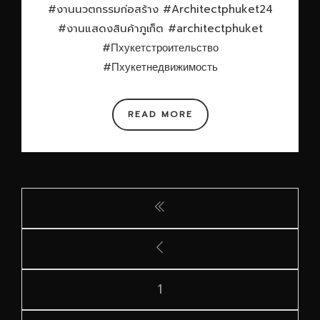
#งานนวตกรรมก่อสร้าง #Architectphuket24
#งานแสดงสินค้าภูเก็ต #architectphuket
#Пхукетстроительство
#Пхукетнедвижимость
READ MORE
1